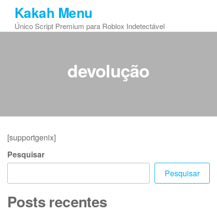
Skip
Kakah Menu
to
Único Script Premium para Roblox Indetectável
the
content
devolução
[supportgenix]
Pesquisar
Pesquisar
Posts recentes