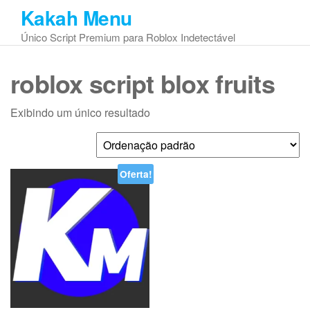
Skip
Kakah Menu
to
Único Script Premium para Roblox Indetectável
the
content
roblox script blox fruits
Exibindo um único resultado
Oferta!