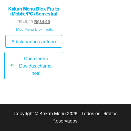
Kakah Menu Blox Fruits
(Mobile/PC) Semestral
O
O
R$
49,90
R$
34,90
preço
preço
Mod Menu Blox Fruits
original
atual
era:
é:
Adicionar ao carrinho
R$49,90.
R$34,90.
Caso tenha
Dúvidas chame-
nós!
Copyright © Kakah Menu 2026 - Todos os Direitos
Reservados.