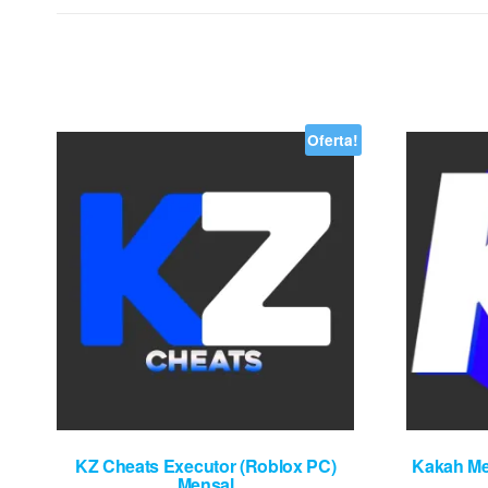
Oferta!
KZ Cheats Executor (Roblox PC)
Kakah Men
Mensal