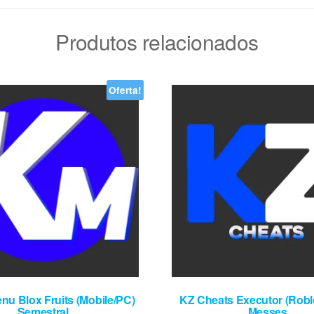
Produtos relacionados
Oferta!
u Blox Fruits (Mobile/PC)
KZ Cheats Executor (Robl
Semestral
Messes