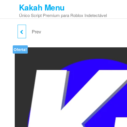
Skip
Kakah Menu
to
Único Script Premium para Roblox Indetectável
the
content
Prev
KAKAH MENU BLOX
FRUITS (MOBILE/PC)
Oferta!
SEMESTRAL