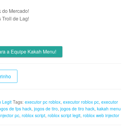
 do Mercado!
Troll de Lag!
ra a Equipe Kakah Menu!
rinho
 Legit
Tags:
executor pc roblox
,
executor roblox pc
,
executor
ogos de fps hack
,
jogos de tiro
,
jogos de tiro hack
,
kakah menu
injector pc
,
roblox script
,
roblox script legit
,
roblox web injector