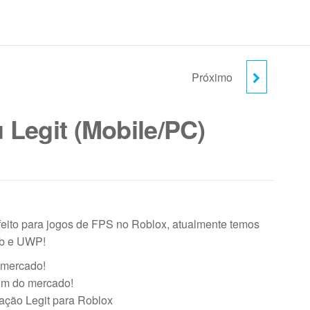
Próximo
KAKAH MENU
ROLEPLAY
Legit (Mobile/PC)
(MOBILE/PC)
SEMESTRAL
feito para jogos de FPS no Roblox, atualmente temos
eb e UWP!
 mercado!
im do mercado!
ação Legit para Roblox