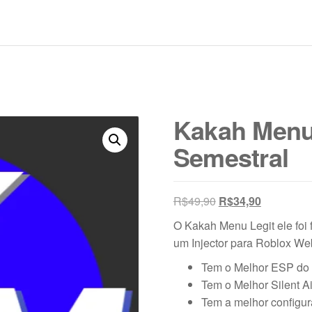
Kakah Menu 
Semestral
O
O
R$
49,90
R$
34,90
preço
preço
O Kakah Menu Legit ele foi 
original
atual
um Injector para Roblox W
era:
é:
Tem o Melhor ESP do
R$49,90.
R$34,90.
Tem o Melhor Silent A
Tem a melhor configur