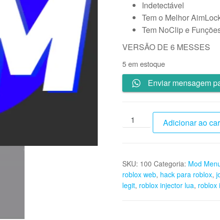
Indetectável
Tem o Melhor AimLock
Tem NoClip e Funções 
VERSÃO DE 6 MESSES
5 em estoque
Enviar mensagem pa
Kakah
Adicionar ao car
Menu
Legit
(Mobile/PC)
SKU:
100
Categoria:
Mod Menu
Semestral
roblox web
,
hack para roblox
,
j
quantidade
legit
,
roblox injector lua
,
roblox 